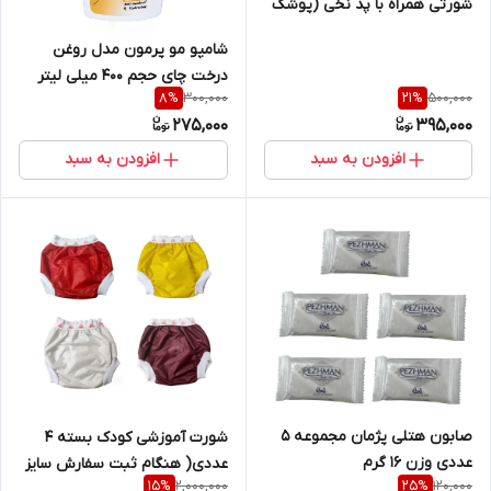
شورتی همراه با پد نخی (پوشک
دایمی)
شامپو مو پرمون مدل روغن
درخت چای حجم 400 میلی لیتر
300,000
500,000
8
%
21
%
275,000
395,000
افزودن به سبد
افزودن به سبد
صابون هتلی پژمان مجموعه 5
شورت آموزشی کودک بسته 4
عددی وزن 16 گرم
عددی( هنگام ثبت سفارش سایز
2,000,000
120,000
15
%
25
%
دلخواه به پشتیبان سایت اعلام