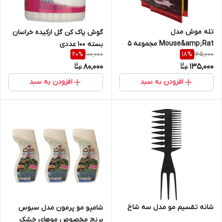
تله موش مدل
گوش پاک کن گل ارکیده خراسان
Mouse&amp;Rat مجموعه 5
بسته 100 عددی
100,000
165,000
20
%
18
%
عددی
80,000
135,000
افزودن به سبد
افزودن به سبد
شانه تقسیم مو مدل سه شاخ
شامپو مو پرمون مدل سبوس
برنج مخصوص موهای خشک