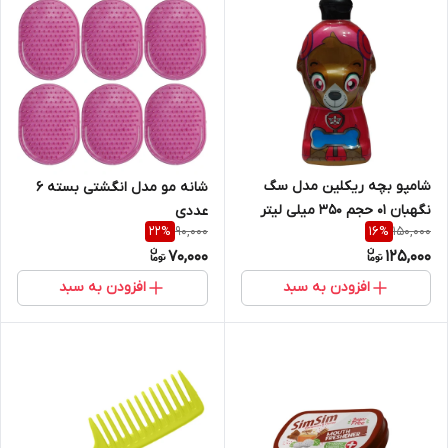
شامپو بچه ریکلین مدل سگ
شانه مو مدل انگشتی بسته 6
نگهبان 01 حجم 350 میلی لیتر
عددی
90,000
150,000
22
%
16
%
70,000
125,000
افزودن به سبد
افزودن به سبد