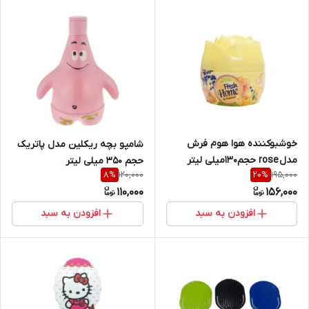
خوشبوکننده هوا هوم فرش
شامپو بچه ریکلین مدل پاتریک
مدل rose حجم130میلی لیتر
حجم 350 میلی لیتر
120,000
195,000
8
%
20
%
110,000
156,000
افزودن به سبد
افزودن به سبد