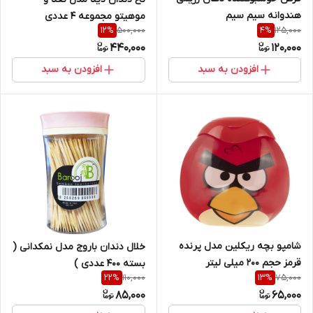
هندوانه سیم سیم
موهیتو مجموعه 4 عددی
500,000
125,000
12
%
4
%
440,000
120,000
افزودن به سبد
افزودن به سبد
شامپو بچه ریکلین مدل پرنده
خلال دندان باروج مدل نمکدانی (
قرمز حجم 200 میلی لیتر
بسته 400 عددی )
110,000
75,000
22
%
13
%
85,000
65,000