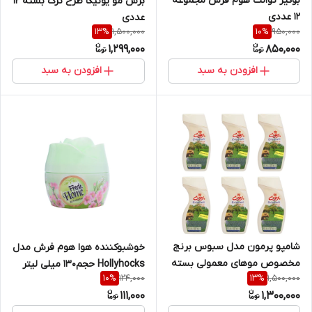
بوگیر توالت هوم فرش مجموعه
برس مو یونیکا طرح ترک بسته 12
12 عددی
عددی
1,500,000
950,000
13
%
10
%
1,299,000
850,000
افزودن به سبد
افزودن به سبد
شامپو پرمون مدل سبوس برنج
خوشبوکننده هوا هوم فرش مدل
مخصوص موهای معمولی بسته
Hollyhocks حجم130 میلی لیتر
124,000
1,500,000
10
%
13
%
6 عددی
111,000
1,300,000