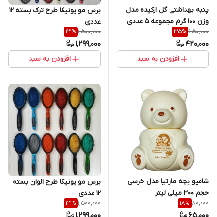
پنبه بهداشتی گل ارکیده مدل
برس مو یونیکا طرح ترک بسته 12
وزن 100 گرم مجموعه 5 عددی
عددی
1,500,000
650,000
13
%
35
%
1,299,000
420,000
افزودن به سبد
افزودن به سبد
شامپو بچه مارتیا مدل خرسی
برس مو یونیکا طرح الوان بسته
حجم 300 میلی لیتر
12 عددی
1,500,000
80,000
13
%
18
%
1,299,000
65,000