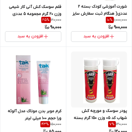
شورت آموزشی کودک بسته 2
قلم سوسک کش آنی کار شیمی
عددی( هنگام ثبت سفارش سایز
وزن 20 گرم مجموعه 5 عددی
120,000
1,000,000
25
%
10
%
دلخواه به پشتیبان سایت اعلام
90,000
900,000
شود)
افزودن به سبد
افزودن به سبد
پودر سوسک و مورچه کش
کرم موبر بدن موتاک مدل آلوئه
شهاب کد 05 وزن 150 گرم بسته
ورا حجم 100 میلی لیتر
150,000
130,000
43
%
7
%
2 عددی
85,000
120,000