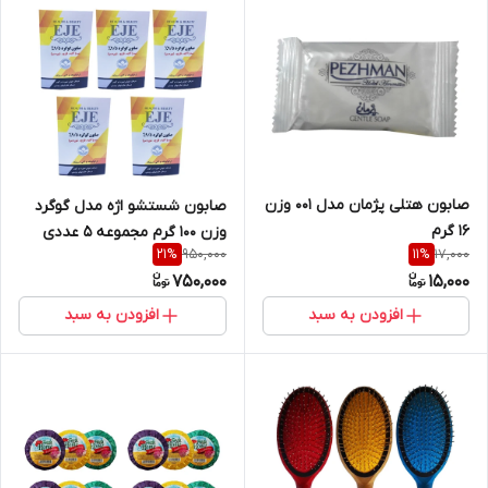
صابون هتلی پژمان مدل 001 وزن
صابون شستشو اژه مدل گوگرد
16 گرم
وزن 100 گرم مجموعه 5 عددی
950,000
17,000
21
%
11
%
750,000
15,000
افزودن به سبد
افزودن به سبد