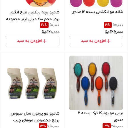
شانه مو انگشتی بسته 12 عددی
شامپو بچه ریکلین طرح انگری
بردز حجم 200 میلی لیتر مجموعه
150,000
155,000
20
%
19
%
دو عددی
120,000
125,000
افزودن به سبد
افزودن به سبد
برس مو یونیکا ترک بسته 6
شامپو مو پرمون مدل سبوس
عددی
برنج مخصوص موهای چرب
750,000
750,000
13
%
13
%
بسته 3 عددی