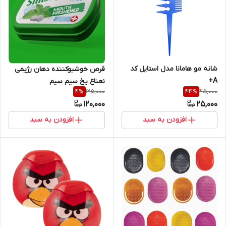
شانه مو هامانا مدل استایل کد
قرص خوشبوکننده دهان رژیمی
A+
نعناع یخ سیم سیم
125,000
45,000
4
%
44
%
120,000
25,000
افزودن به سبد
افزودن به سبد