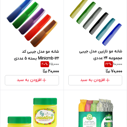
شانه مو نازنین مدل جیبی
شانه مو مدل جیبی کد
مجموعه 24 عددی
Minicmb-122 بسته 5 عددی
25,000
90,000
20
%
22
%
20,000
70,000
افزودن به سبد
افزودن به سبد