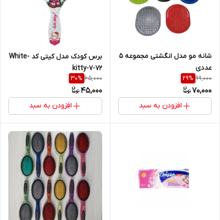
شانه مو مدل انگشتی مجموعه 5
برس کودک مدل کیتی کد White-
عددی
kitty-7-72
65,000
99,000
30
%
29
%
45,000
70,000
افزودن به سبد
افزودن به سبد