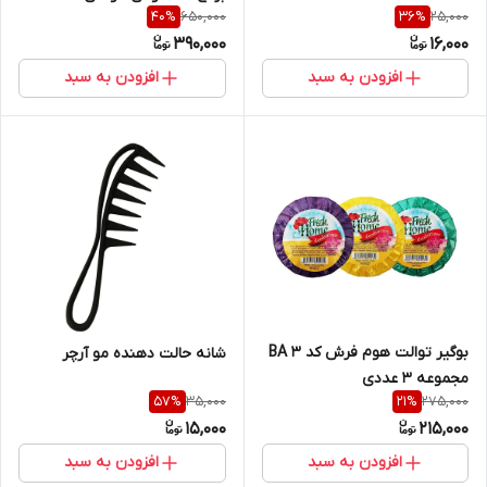
650,000
25,000
40
%
36
%
بسته 3 عددی
390,000
16,000
افزودن به سبد
افزودن به سبد
بوگیر توالت هوم فرش کد BA 3
شانه حالت دهنده مو آرچر
مجموعه 3 عددی
35,000
275,000
57
%
21
%
15,000
215,000
افزودن به سبد
افزودن به سبد