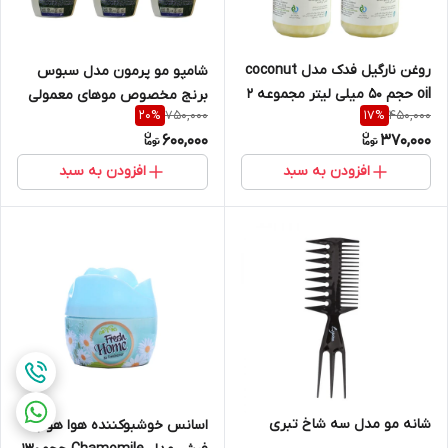
روغن نارگیل فدک مدل coconut
شامپو مو پرمون مدل سبوس
oil حجم 50 میلی لیتر مجموعه 2
برنج مخصوص موهای معمولی
750,000
450,000
20
%
17
%
عددی
حجم 250 گرم مجموعه 3 عددی
600,000
370,000
افزودن به سبد
افزودن به سبد
شانه مو مدل سه شاخ تبری
اسانس خوشبوکننده هوا هوم