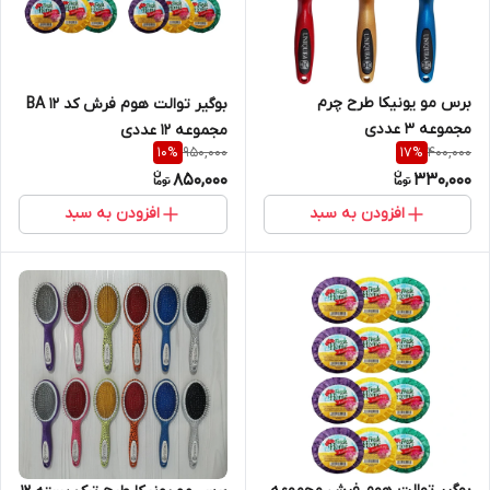
برس مو یونیکا طرح چرم
بوگیر توالت هوم فرش کد BA 12
مجموعه 3 عددی
مجموعه 12 عددی
950,000
400,000
10
%
17
%
850,000
330,000
افزودن به سبد
افزودن به سبد