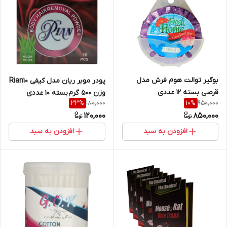
بوگیر توالت هوم فرش مدل
پودر موبر ریان مدل کیفی Rian10
قرصی بسته 12 عددی
وزن 500 گرم بسته 10 عددی
180,000
950,000
33
%
10
%
120,000
850,000
افزودن به سبد
افزودن به سبد