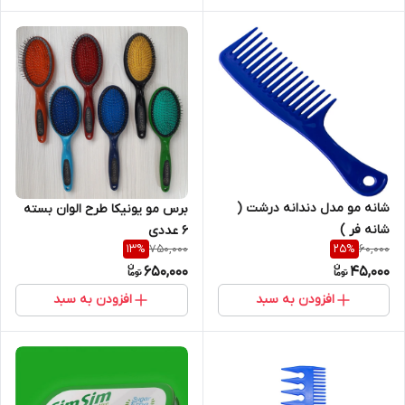
شانه مو مدل دندانه درشت (
برس مو یونیکا طرح الوان بسته
شانه فر )
6 عددی
750,000
60,000
13
%
25
%
650,000
45,000
افزودن به سبد
افزودن به سبد