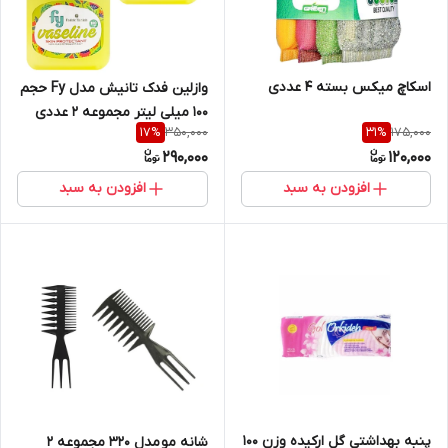
اسکاچ میکس بسته 4 عددی
وازلین فدک تانیش مدل Fy حجم
100 میلی لیتر مجموعه 2 عددی
350,000
175,000
17
%
31
%
290,000
120,000
افزودن به سبد
افزودن به سبد
پنبه بهداشتی گل ارکیده وزن 100
شانه مو مدل 320 مجموعه 2