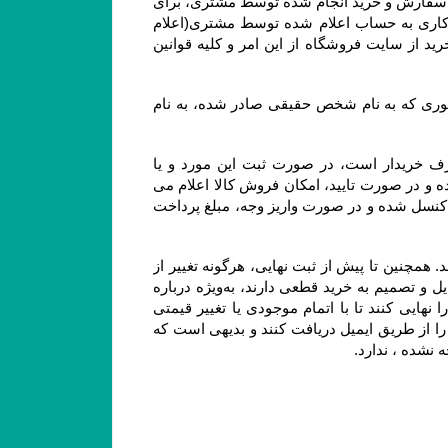
۷-۴– در صورت بروز هرگونه خطا نسبت به درج قیمت و ارزش ریالی کالاهای موجود در سایت فروشگاه، حق بلا اثر نمودن سفارش و خرید انجام شده توسط مشتری، برای 
فروشگاه محفوظ است. بدیهی است فروشگاه در اسرع وقت وجه دریافتی را به پرداخت کننده طی ۲۴ الی ۴۸ ساعت کاری به حساب اعلام شده توسط مشتری(اعلام 
شده از سوی مشتری از طریق ایمیل یا سایر راههای ارتباطی و صرفا اعلام کتبی) واریز و عودت می‌نماید و مشتری با خرید از سایت فروشگاه از این امر و کلیه قوانین 
۸-۴– با توجه به ثبت سیستمی سفارش، به هیچ عنوان امکان صدور فاکتور مجدد یا تغییر مشخصات آن از جمله تغییر فاکتوری که به نام شخص حقیقی صادر شده، به نام 
۹-۴–  از آنجا که فروشگاه یک وب ‌سایت خرده‌ فروشی آنلاین است، سفارش یک کالا به تعداد بالا، مغایر با هدف مصرف خریدار است، در صورت ثبت این مورد و یا 
سفارشاتی که با تعداد اقلام بالایی همراه هستند، فروشگاه مجاز است پیش از ارسال سفارش مشتریان ابتدا بررسی نموده و در صورت تایید، امکان فروش کالا اعلام می 
شود. در این موارد پرداخت وجه و تسویه، قبل از ارسال کالا الزامی است؛ درغیر اینصورت سفارشات با هماهنگی مشتری کنسل شده و در صورت واریز وجه، مبلغ پرداخت 
۱۰-۴– لازم به ذکر است افزودن کالا به سبد خرید به معنی رزرو کالا نیست و هیچ گونه حقی را برای مشتریان ایجاد نمی‌کند. همچنین تا پیش از ثبت نهایی، هرگونه تغییر از 
جمله تغییر در موجودی کالا یا قیمت، روی کالای افزوده شده به سبد خرید اعمال خواهد شد. بنابراین به مشتریانی که تمایل و تصمیم به خرید قطعی دارند، به‌ویژه درباره 
کالاهای در زمان فروش ویژه یا جشنواره که دارای محدودیت تعداد هستند، توصیه می‌شود در اسرع وقت سفارش خود را نهایی کنند تا با اتمام موجودی یا تغییر قیمتی 
کالاها روبرو نشوند. شایان ذکر است سفارش تنها زمانی نهایی می‌شود که کاربران کد رهگیری نهایی تکمیل سفارش خود را از طریق ایمیل دریافت کنند و بدیهی است که 