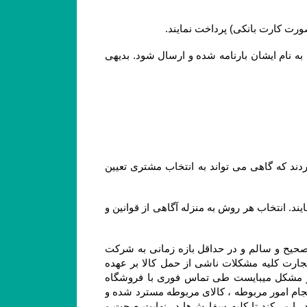
۲-۵–مشتریان ساکن سایر شهرها لازم است کل وجه سفارش خود را بصورت آنلاین یا کارت به کارت پرداخت نمایند تا کالا به نام ایشان بارنامه شده و ارسال شود. بدیهی 
۳-۶– در سایر استان ها، سفارش ها از سه طریق شرکت پست جمهوری اسلامی ایران ، باربری و تیپاکس ارسال می گردند که گاهی می تواند به انتخاب مشتری تعیین 
۴-۶– مشتریان می توانند در مرحله ثبت سفارش و استعلام، از بین روشهای ارسال ممکن، یک روش را به دلخواه انتخاب نمایند. انتخاب هر روش به منزله آگاهی از قوانین و 
۵-۶– در مواردی که ارسال توسط شرکت پست یا باربری انتخاب می گردد، مسئولیت فروشگاه تحویل سفارش بصورت صحیح و سالم و در حداقل بازه زمانی به شرکت 
پست یا باربری و ارسال کد پیگیری برای مشتری می باشد. در این موارد باتوجه به اینکه مطابق مواد ۳۸۶ و ۳۸۷ قانون تجارت کلیه مشکلات ناشی از حمل کالا بر عهده 
متصدی حمل و نقل بوده و فروشگاه مسئولیتی در قبال تاخیر در ارسال یا مشکلات احتمالی آن ندارد و در صورت بروز مشکل میبایست طی تماس فوری با فروشگاه 
اشکال اعلام شود و با هماهنگی فروشگاه صورتجلسه خسارت با شرکت متصدی حمل بار انجام شود .بدیهی است بعد از انجام امور مربوطه ، کالای مربوطه مسترد شده و 
در صورت موجود بودن کالای سفارش شده ، محصول سفارشی مجدد ارسال میشود. فروشگاه همواره نهایت تلاش خود را می‏‌کند تا کلیه سفارش‏‌ها در نهایت صحت و 