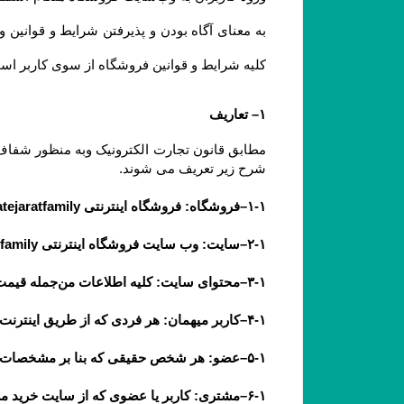
کلیه شرایط و قوانین فروشگاه از سوی کاربر است. ضمنا توجه 
۱– تعاریف
شرح زیر تعریف می شوند.
۱-۱–فروشگاه: فروشگاه اینترنتی rojatejaratfamily به عنوان فروشنده
۲-۱–سایت: وب سایت فروشگاه اینترنتی rojatejaratfamily به آدرس  www............ir
۳-۱–محتوای سایت: کلیه اطلاعات من‌جمله قیمت، متن، عکس، فیلم و مشخصات فنی محصولات یا کلیه مقالات و اخبار درج شده در سایت و وبلاگ
۴-۱–کاربر میهمان: هر فردی که از طریق اینترنت وارد سایت فروشگاه شده باشد، کاربر میهمان تلقی می شود.
۵-۱–عضو: هر شخص حقیقی که بنا بر مشخصات هویتی قابل استناد به عضویت سایت درآمده باشد، عضو تلقی می شود.
۶-۱–مشتری: کاربر یا عضوی که از سایت خرید می نماید.