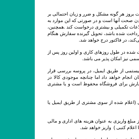
۲-۴– مشتریان در هنگام ثبت سفارش می بایست اطلاعات خود را دقیق وارد فرم سفارش نمایند، در غیراینصورت مسئولیت بروز هر گونه مشکل و ضرر و زیان احتمالی بر 
عهده ایشان می باشد. بنابراین درج آدرس، ایمیل و شماره تماس‌های همراه و ثابت توسط مشتری، به منزله مورد تایید بودن صحت آنها است و در صورتی که این موارد به 
صورت صحیح یا کامل درج نشده باشد، فروشگاه جهت اطمینان از صحت و قطعیت ثبت سفارش می‌تواند از مشتری، اطلاعات تکمیلی و بیشتری درخواست کند .همچنین، 
مشتریان می‌توانند نام، آدرس و تلفن شخص دیگری را برای تحویل گرفتن سفارش وارد کنند و اگر مبلغ سفارش از پیش پرداخت شده باشد، تحویل گیرنده سفارش هنگام 
۳-۴– روز کاری به معنی روز شنبه تا پنج شنبه هر هفته، به استثنای تعطیلات عمومی در ایران است و کلیه سفارش‏‌های ثبت شده در طول روزهای کاری و اولین روز پس از 
۴-۴–کلیه سفارش‌‏های ثبت شده در سایت فروشگاه به وسیله ارسال کد سفارش از طریق پیام کوتاه و پیش فاکتور سیستمی از طریق ایمیل، در پروسه بررسی قرار 
میگیرند. خرید شما از فروشگاه برای ما افتخار است و تیم فروشگاه سعی خود را در تحویل کالا خریداری شده مشتریان انجام خواهد داد اما چنانچه موجودی کالا در 
فروشگاه حتی پس از اقدام مشتری به سفارش‌‏گذاری به پایان برسد. حق کنسل کردن آن سفارش و یا استرداد وجه سفارش برای فروشگاه محفوظ است و یا مشتری 
۵-۴– در صورت بروز مشکل مانند اتمام موجودی کالا ، مبلغ پرداخت شده طی ۲۴ الی ۴۸ ساعت کاری به حساب مشتری (اعلام شده از سوی مشتری از طریق ایمیل یا 
۶-۴– یا انصراف مشتری از خرید ،زمانی که محصول بسته بندی و ارسال شده باشد مبلغ پرداخت شده با کسر ۲۰ درصد از مبلغ واریزی به عنوان هزینه های اداری و مالی 