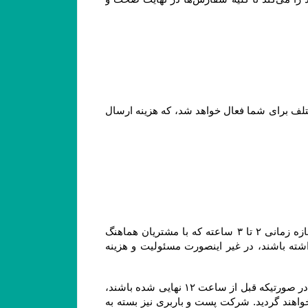
۱-۷ هنگام ثبت سفارش و پیش از پرداخت مبلغ سفارش، با توجه به شهر و میزان خرید امکان انتخاب روش های ارسال مختلف برای شما فعال خواهد شد، که هزینه ارسال 
۲-۸–سفارش های ارسالی شهر تهران به دلیل قابل پیش بینی نبودن مسائلی نظیر ترافیک یا حوداث غیر مترقبه، در یک بازه زمانی ۲ تا ۳ ساعته که با مشتریان هماهنگ 
خواهد شد، تحویل می گردند و مشتریان محترم لازم است که در بازه زمانی مشخص شده در محل تحویل کالا حضور داشته باشند، در غیر اینصورت مسئولیت و هزینه 
۳-۸–سفارش های ارسال شده توسط پست و باربری: سفارش هایی که قرار است از طریق پست یا باربری ارسال گردند، در صورتیکه قبل از ساعت ۱۲ نهایی شده باشند، 
در همان روز تحویل پست یا باربری خواهند شد، اما چنانچه بعد از این ساعت نهایی شده باشند، در روز کاری بعد تحویل خواهند گردید. شرکت پست و باربری نیز بسته به 