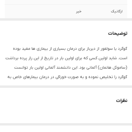
ارگانیک
خیر
صادر کننده مجوز
سازمان غذا و دارو
توضیحات
ترکیبات
بدون عصاره
گوگرد یا سولفور از دیرباز برای درمان بسیاری از بیماری ها مفید بوده
شماره مجوز
38/11482
است. شاید اولین کسی که برای اولین بار در تاریخ از این راز پرده برداشت
وزن
600 گرم
(ساموئل هانمان) آلمانی بود. این دانشمند آلمانی اولین بار توانست
گوگرد را تخلیص نموده و به صورت خوراکی در درمان بیمارهای خاص به
کار برد. استفاده از گوگرد (سولفور) از زمانهای گذشته برای درمان آکنه
مورداستفاده قرارمی گرفته است. علاوه بر آکنه، سولفور مشکلات پوستی
نظرات
دیگری مانند درماتیت، روزاسه، پسوریازیس، دندروف ( شوره سر )،
بیماری های .قارچی پوست مانند عفونت پای ورزشکاران و دیگر بیماریهای
عفونی (باکتریایی یا قارچی) را به خوبی کنترل می کند در صورتی که