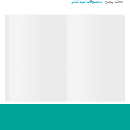
دسته‌بندی
:
محصولات بهداشتی
سولفور به طور موضعی استفاده شود پوست را خشک نموده و پوسته
ریزی را افزایش می دهد. به همین دلیل یک کراتولیتیک یا لایه بردار
نیزمحسوب می شود. سولفور به طرز موثری پوست را پاک نموده و چربی
اضافی را کاملا ازروی پوست شستشو می دهد. به علاوه به کمک اسید
سالیسیلیک منافذ پوست را باز نموده و مانع از بسته شدن آنها می گردد.