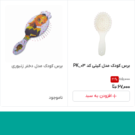
برس کودک مدل کیتی کد PK_03
برس کودک مدل دختر زنبوری
85,000
21
%
67,000
افزودن به سبد
ناموجود