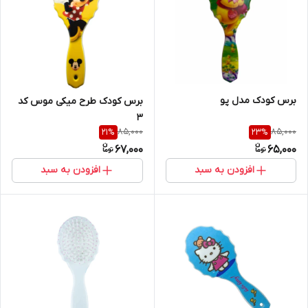
برس کودک مدل پو
برس کودک طرح میکی موس کد
3
85,000
85,000
21
%
23
%
67,000
65,000
افزودن به سبد
افزودن به سبد