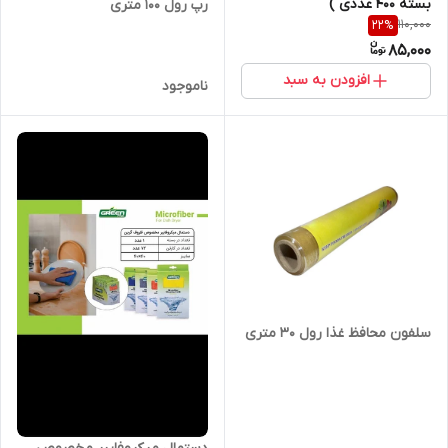
بسته 400 عددی )
رپ رول 100 متری
110,000
22
%
85,000
افزودن به سبد
ناموجود
سلفون محافظ غذا رول 30 متری