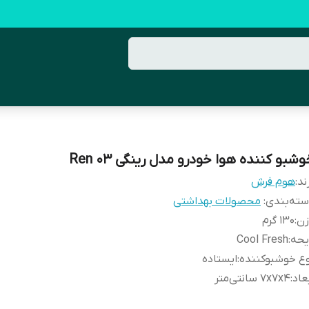
شبو کننده هوا خودرو مدل رینگی Ren 03
ند:
هوم فرش
ته‌بندی
:
محصولات بهداشتی
زن
:
130 گرم
یحه
:
Cool Fresh
ع خوشبوکننده
:
ایستاده
عاد
:
7x7x4 سانتی‌متر