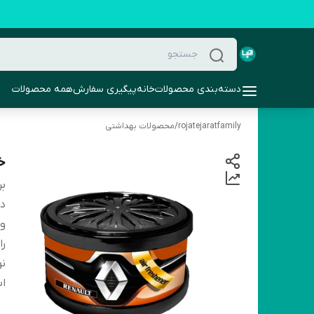
دسته‌بندی محصولات
خانه
پیگیری سفارش
همه محصولات
rojatejaratfamily
/
محصولات بهداشتی
خو
بر
دس
و
را
نو
اب