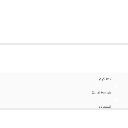
130 گرم
Cool Fresh
ایستاده
7x7x4 سانتی‌متر