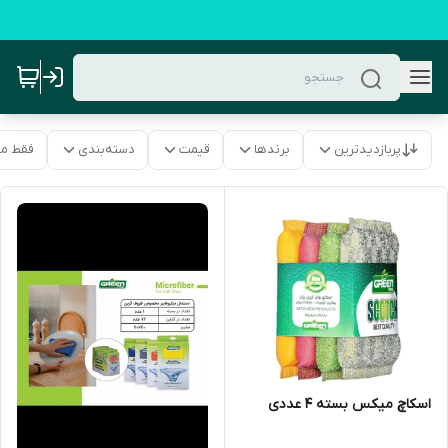
پربازدیدترین
برندها
قیمت
دسته‌بندی
فقط م
اسکاچ میکس بسته 4 عددی