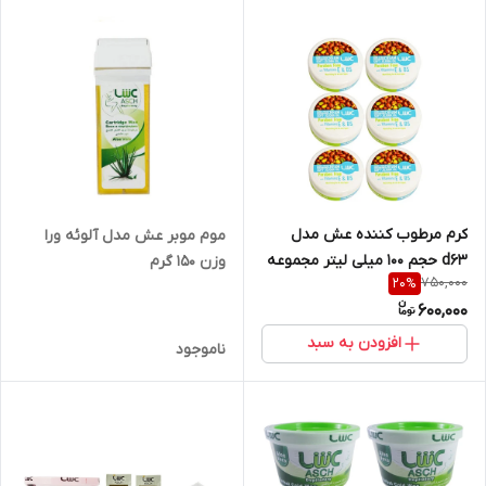
کرم مرطوب کننده عش مدل
موم موبر عش مدل آلوئه ورا
d63 حجم 100 میلی لیتر مجموعه
وزن 150 گرم
750,000
20
%
6 عددی
600,000
افزودن به سبد
ناموجود