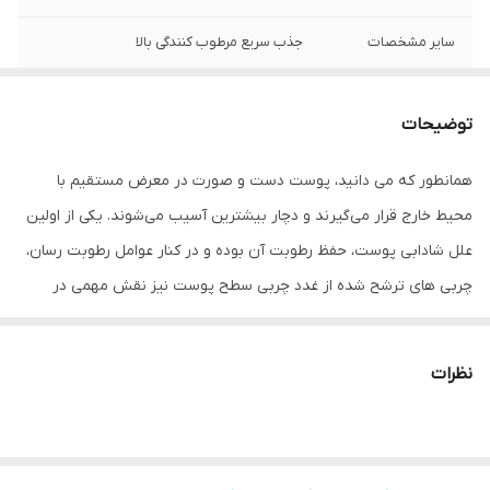
سایر مشخصات
جذب سریع مرطوب کنندگی بالا
شماره مجوز
56/17462
توضیحات
سازگار با پوست‌های
انواع پوست
همانطور که می دانید، پوست دست و صورت در معرض مستقیم با
جنس محفظه
پلاستیک
محیط خارج قرار می‌گیرند و دچار بیشترین آسیب می‌شوند. یکی از اولین
نوع محفظه
قوطی
علل شادابی پوست، حفظ رطوبت آن بوده و در کنار عوامل رطوبت رسان،
چربی های ترشح شده از غدد چربی سطح پوست نیز نقش مهمی در
صادر کننده مجوز
سازمان غذا و دارو
سلامت و زیبایی پوست دارند. کرم مرطوب کننده «عش» با اکثر پوست‌ها
ویتامین‌های موجود
E , B5
سازگار بوده و برای صورت، دست و بدن بسیار مناسب است. وجود
نظرات
ویتامین B5 در این محصول موجب احیای نرمی و لطافت شده و در برابر
حجم
100 میلی‌لیتر
عوامل محیطی از پوست شما محافظت می‌کند. این محصول محفظه‌ای
پلاستیکی و به شکل کاسه‌ای است که حجمی برابر 100 میلی‌لیتر دارد.