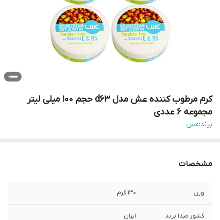
کرم مرطوب کننده عش مدل d63 حجم 100 میلی لیتر
مجموعه 6 عددی
برند:
عش
مشخصات
وزن
130 گرم
کشور مبدا برند
ایران