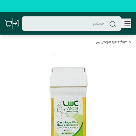
rojatejaratfamily
/
موبر