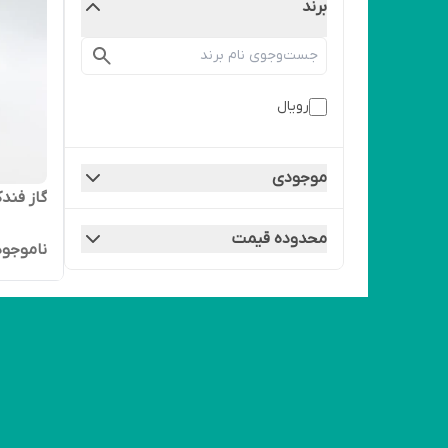
برند
رویال
موجودی
گاز فندک رو
محدوده قیمت
ناموجود