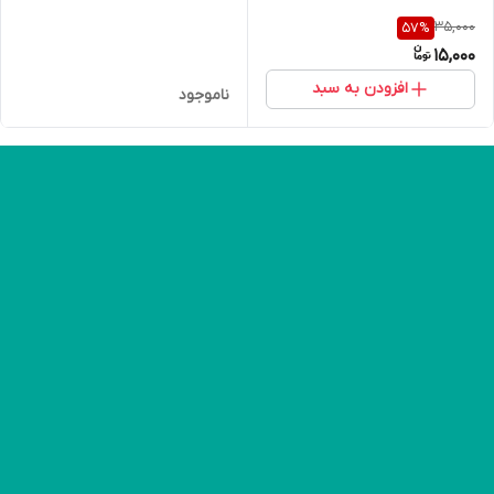
35,000
57
%
15,000
افزودن به سبد
ناموجود