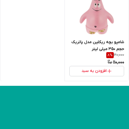
شامپو بچه ریکلین مدل پاتریک
حجم 350 میلی لیتر
120,000
8
%
110,000
افزودن به سبد