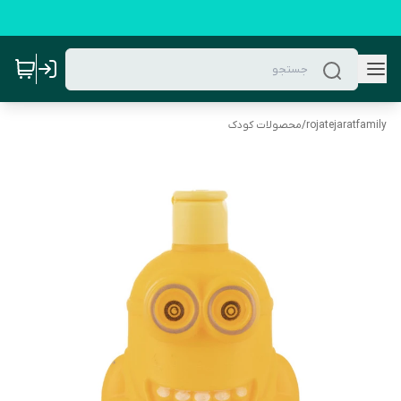
rojatejaratfamily
/
محصولات کودک