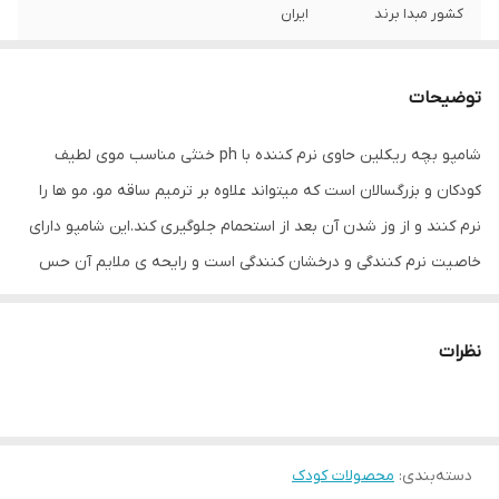
کشور مبدا برند
ایران
حجم
450 میلی‌لیتر
توضیحات
شامپو بچه ریکلین حاوی نرم کننده با ph خنثی مناسب موی لطیف
کودکان و بزرگسالان است که میتواند علاوه بر ترمیم ساقه مو، مو ها را
نرم کنند و از وز شدن آن بعد از استحمام جلوگیری کند.این شامپو دارای
خاصیت نرم کنندگی و درخشان کنندگی است و رایحه ی ملایم آن حس
خوشایندی هنگام استحمام ایجاد کند.شرکت ماه آرا تندیس می کوشد با
تهیه بهترین مواد اولیه از مهمترین تولید کنندگان آن و بسته بندی
نظرات
منحصر به فرد رضایت کامل هموطنان عزیز را جلب کند.
دسته‌بندی
:
محصولات کودک