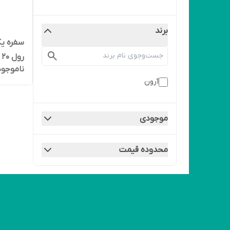
برند
رول 20 متری
ناموجود
آرون
موجودی
محدوده قیمت