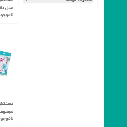
دستکش 
ناموجود
عددی
دستکش 
مجموعه 5 عد
ناموجود