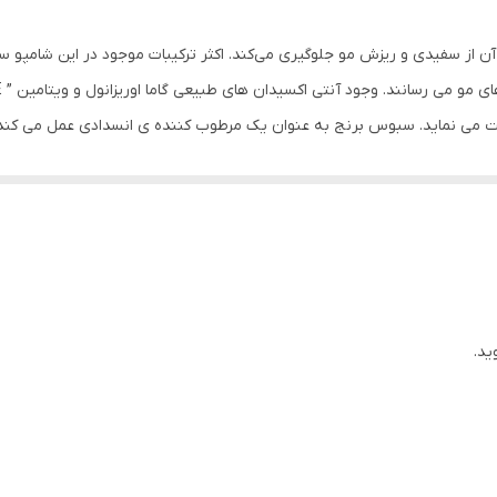
غنی شده از عصاره سبوس برنج صد در صد طبیعی پیشگیری و درم
سرشار از ویتامین های گروه B و ویتامین E حـاوی عناصر معدنی مورد نیاز پیاز مو نظیـر فسفر و پتاسیم
ز سفیدی و ریزش مو جلوگیری می‌کند. اکثر ترکیبات موجود در این شامپو 
چرب
ز موها در برابر تابش اشعه مضر “UV” محافظت می ‌نماید. سبوس برنج به عنوان یک مرطوب کننده ی ان
بانوان و آقایان
تقویت کننده , ضد ریزش , روزانه , کاهش دهنده چربی , درخشان کن
B , B3 , B5 , E
250 میلی‌لیتر
ید.