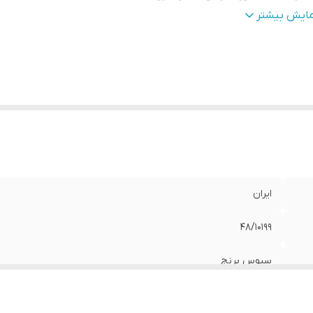
یر
غنی شده از عصاره سبوس برنج صد در صد طبیعی پیشگیری 
مایش بیشتر
شخصات
:
ریزش موی سر پیشگیری از سفیدی موی سر سرشار از ویتامی
گروه B و ویتامین E حـاوی عناصر معدنی مورد نیاز پیاز م
و پتاسیم
زگار با موهای
:
چرب
اسب برای
:
بانوان و آقایان
ژگی‌ها
:
تقویت کننده , ضد ریزش , روزانه , کاهش دهنده چربی , درخشا
تامین‌های موجود
:
B , B3 , B5 , E
جم
:
250 میلی‌لیتر
ایران
48/10199
سبوس برنج
سازمان غذا و دارو