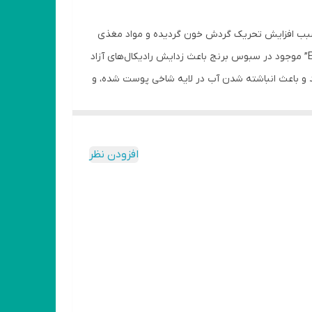
ان ریزش موی سر پیشگیری از سفیدی موی سر
سبب افزایش تحریک گردش خون گردیده و مواد مغذی
بیشتری را به مویرگ‌ های محیطی در مجاورت فولیکول ‌های مو می ‌رسانند. وجود آنتی اکسیدان ‌های طبیعی گاما اوریزانول و ویتامین ” E” موجود در سبوس برنج باعث زدایش رادیکال‌های آزاد
سدادی عمل می کند و باعث انباشته شدن آب در لایه شاخی پوست شده، و
نده
افزودن نظر