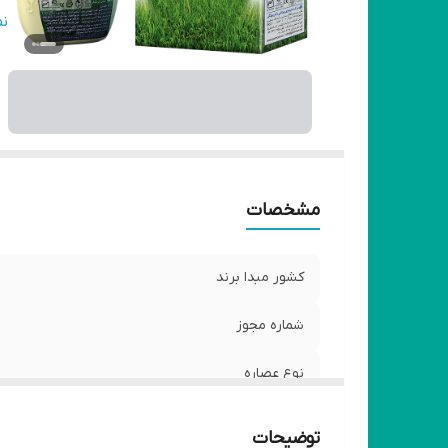
سا
ن
م
سا
من
وی
مشخصات
وی
ح
کشور مبدا برند
شماره مجوز
نوع عصاره
صادر کننده مجوز
توضیحات