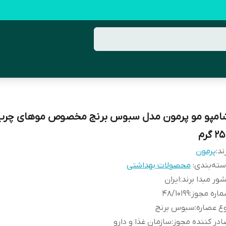
امپو مو پرمون مدل سبوس برنج مخصوص موهای چرب
2 گرم
ند:
پرمون
ته‌بندی
:
محصولات بهداشتی
ور مبدا برند
:
ایران
اره مجوز
:
48/10199
ع عصاره
:
سبوس برنج
در کننده مجوز
:
سازمان غذا و دارو