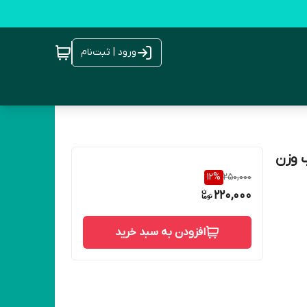
ورود | ثبت‌نام
 وزن
12
%
250,000
220,000
افزودن به سبد خرید