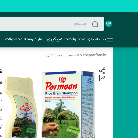
دسته‌بندی محصولات
خانه
پیگیری سفارش
همه محصولات
rojatejaratfamily
/
محصولات بهداشتی
ش
50
بر
دس
کش
شم
نو
صا