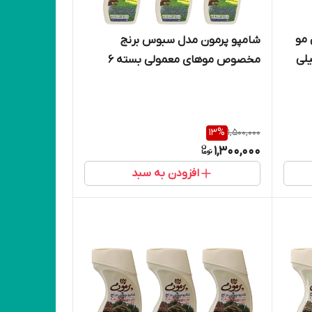
 مو
شامپو پرمون مدل سبوس برنج
ی سبز حجم 400 میلی
مخصوص موهای معمولی بسته 6
عددی
13
%
1,500,000
1,300,000
افزودن به سبد