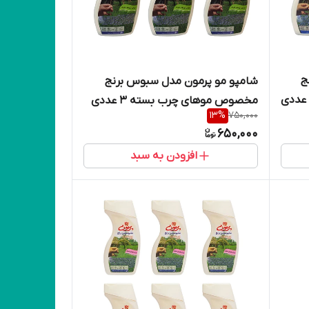
ج
شامپو مو پرمون مدل سبوس برنج
مخصوص موهای چرب بسته 3 عددی
13
%
750,000
650,000
افزودن به سبد