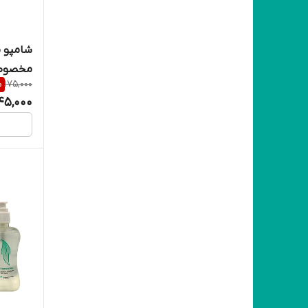
شامپو 
مخصوص م
%
175,000
45,000