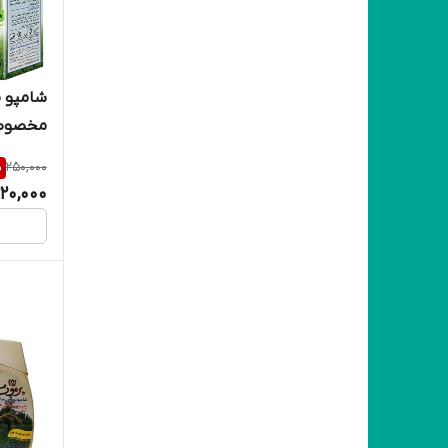
شامپو 
مخصوص مو
%
250,000
20,000