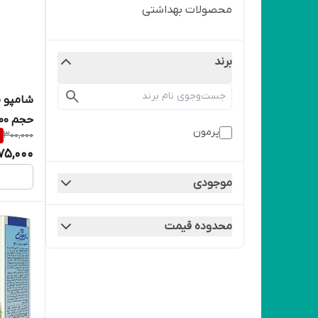
محصولات بهداشتی
برند
شامپو 
حجم 400 میلی لیتر
پرمون
%
300,000
75,000
موجودی
محدوده قیمت