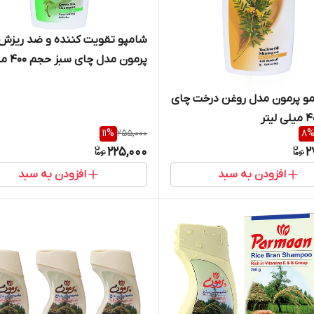
شامپو تقویت کننده و ضد ریزش
پرمون مدل چا
لیتر
مو پرمون مدل روغن درخت چای
11
%
255,000
8
225,000
2
افزودن به سبد
افزودن به سبد