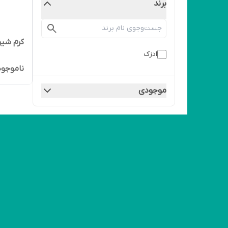
برند
کرم شیر گ
ادزک
ناموجود
موجودی