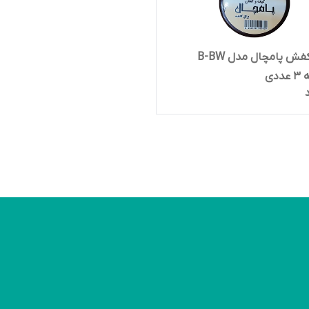
واکس کفش پامچال مدل B-BW
دی