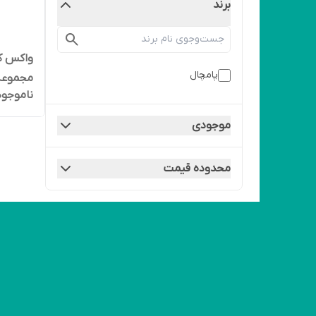
برند
پامچال
مجموعه 3 عد
ناموجود
موجودی
محدوده قیمت