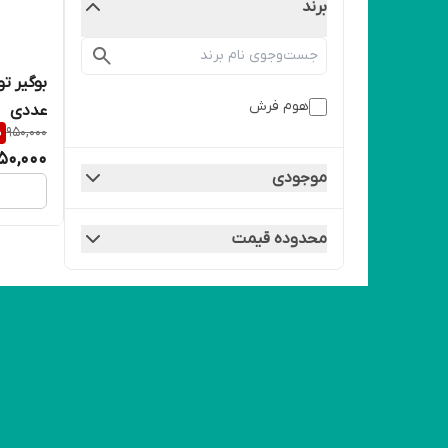
برند
هوم فرش
عددی
%
950,000
50,000
موجودی
محدوده قیمت