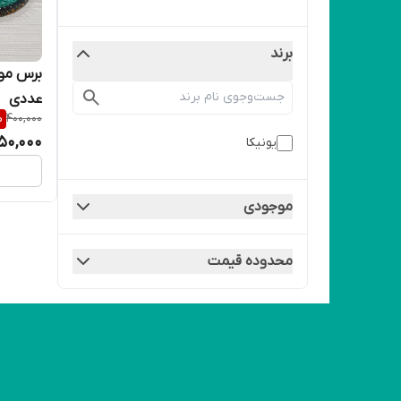
برند
عددی
%
400,000
50,000
یونیکا
موجودی
محدوده قیمت