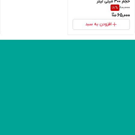
حجم 300 میلی لیتر
80,000
18
%
65,000
افزودن به سبد