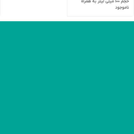
حجم 100 میلی لیتر به همراه
ناموجود
ماسک ذغال حجم 75 میلی لیتر