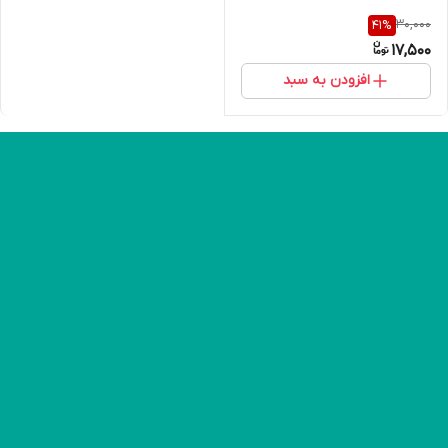
30,000
41
%
17,500
افزودن به سبد