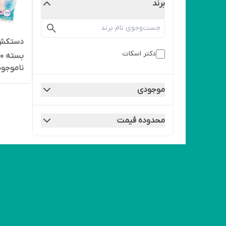
برند
دستکش 
دکتر اسکات
بسته 100 عددی
ناموجود
موجودی
محدوده قیمت