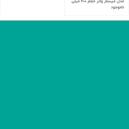
مدل میسلار واتر حجم 400 میلی
ناموجود
لیتر