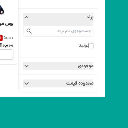
برند
برس مو
%
150,000
110,000
یونیکا
موجودی
محدوده قیمت