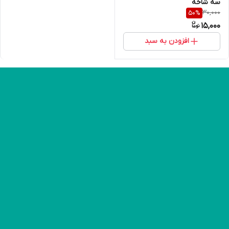
سه شاخه
30,000
50
%
15,000
افزودن به سبد