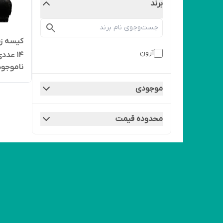
برند
آرون
14 عددی ( متوسط )
ناموجود
موجودی
محدوده قیمت