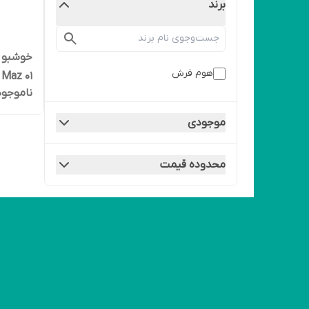
برند
خوشبو ک
هوم فرش
Maz 01
ناموجود
موجودی
محدوده قیمت