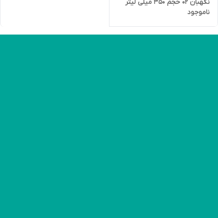
نگهبان 02 حجم 350 میلی لیتر
ناموجود