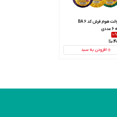
بوگیر توالت هوم فرش کد BA 6
دی
10
4
افزودن به سبد