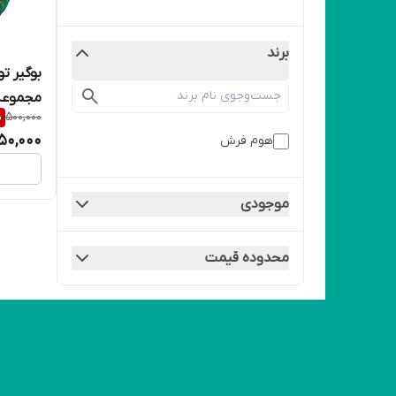
برند
مجموعه 6 عد
%
500,000
50,000
هوم فرش
موجودی
محدوده قیمت