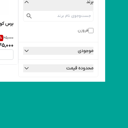
برند
برس کو
فروزن
%
65,000
45,000
موجودی
محدوده قیمت