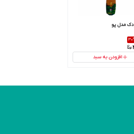
دک مدل پو
30
افزودن به سبد