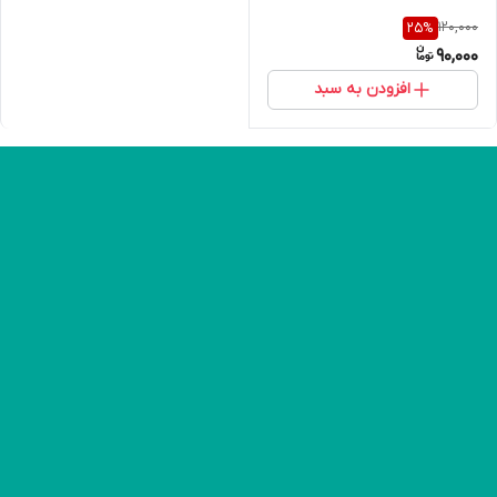
120,000
25
%
90,000
افزودن به سبد