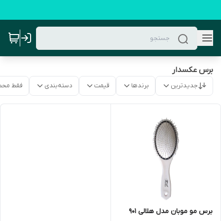
برس عکسدار
جدیدترین
برندها
قیمت
دسته‌بندی
فقط محص
برس مو موبان مدل هلالی 901