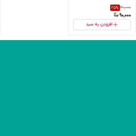
120,000
25
%
90,000
افزودن به سبد