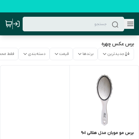
برس عکس چهره
جدیدترین
برندها
قیمت
دسته‌بندی
فقط محص
برس مو موبان مدل هلالی 901