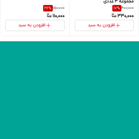
مجموعه 3 عددی
150,000
400,000
26
%
17
%
110,000
330,000
افزودن به سبد
افزودن به سبد