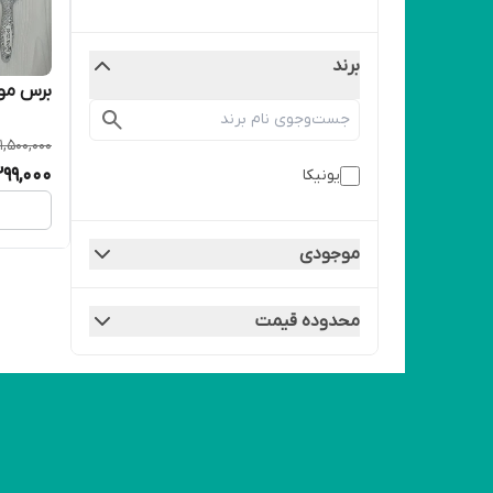
برند
برس مو یو
1,500,000
,299,000
یونیکا
موجودی
محدوده قیمت