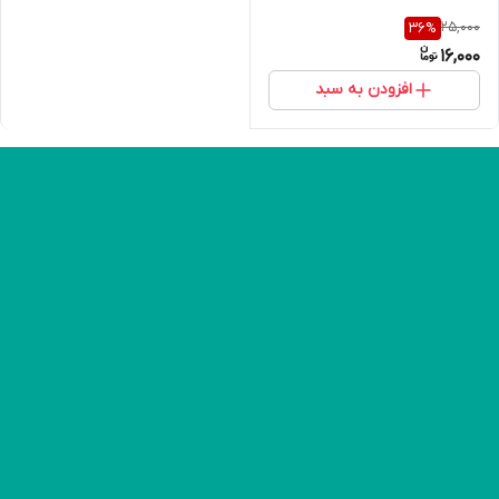
25,000
36
%
16,000
افزودن به سبد