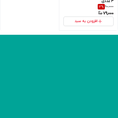
3 عددی
90,000
12
%
79,000
افزودن به سبد