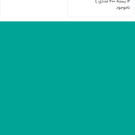
12 بسته 400 عددی )
ناموجود