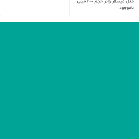
مدل میسلار واتر حجم 400 میلی
ناموجود
لیتر