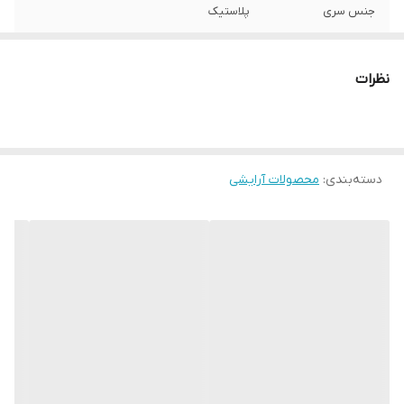
جنس سری
پلاستیک
سایر توضیحات
مجموعه 5 عددی-ابعاد شانه 17.5در3.5 سانتی
متر
نظرات
رنگ
مشکی
دسته‌بندی
:
محصولات آرایشی