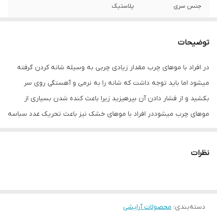
جنس سری
پلاستیک
رنگ
مشکی
توضیحات
در افراد با موهای چرب مقدار زیادی چربی به وسیله شانه کردن گرفته
میشود اما باید توجه داشت که شانه را به نرمی و آهستگی روی سر
بکشید و از فشار دادن آن بپرهیزید زیرا باعث کنده شدن بسیاری از
موهای چرب میشوددر افراد با موهای خشک نیز باعث تحریک غدد سباسه
و چرب شدن موها میشود .در افراد با موهای شوره ای یا پوسته پوسته
ای نیز باعث جدا شدن بخشی از شوره های سر میشود همچنین شانه
نظرات
کردن میتواند باعث تحریک پوست سر شده و همین عمل میتواند خود
باعث خونرسانی به مو ها شود
دسته‌بندی
:
محصولات آرایشی