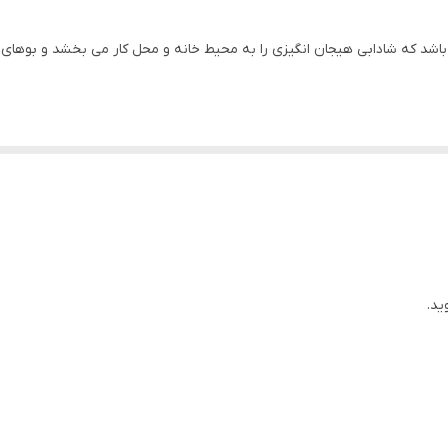
رایحه ی توت فرنگی تازه افزایش سطح انرژی مثبت و شادی و آرامش ا
باشد که شادابی هیجان انگیزی را به محیط خانه و محل کار می بخشد و بوهای 
7x7x5 سانتی‌متر
100
ید.