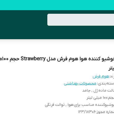
خوشبو کنند
تر
ند:
هوم فرش
ته‌بندی
:
محصولات بهداشتی
لت ماده
:
ژل , جامد
جم
:
100 میلی لیتر
شبوکننده مناسب برای
:
هوا , توالت فرنگی
اره مجوز
:
123/18306