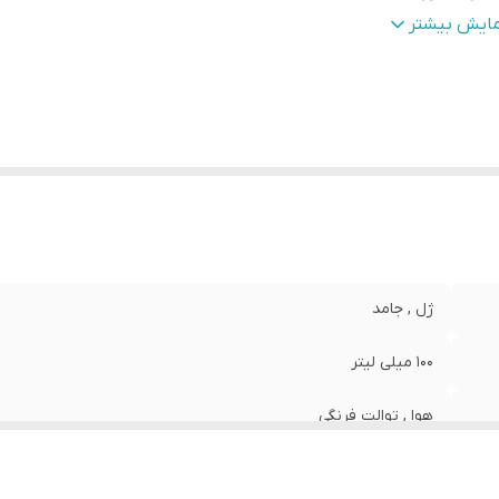
یر
رایحه ی توت فرنگی تازه افزایش سطح انرژی مثبت و شادی و 
مایش بیشتر
وضیحات
:
بین برنده بوهای نامطبوع ماندگاری طولانی
عاد
:
7x7x5 سانتی‌متر
زن
:
100
ژل , جامد
100 میلی لیتر
هوا , توالت فرنگی
123/18306