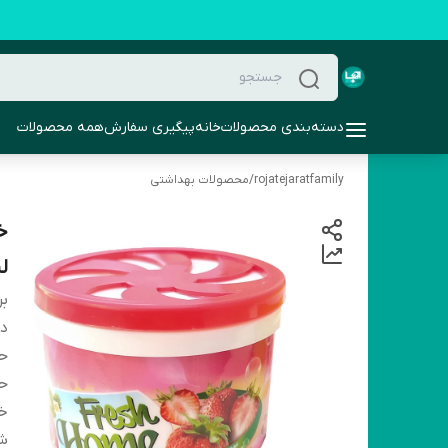
دسته‌بندی محصولات
خانه
پیگیری سفارش
همه محصولات
rojatejaratfamily
/
محصولات بهداشتی
لی
بر
دس
حا
ح
خو
شم