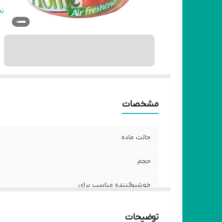
سا
ن
ت
اب
و
مشخصات
حالت ماده
حجم
خوشبوکننده مناسب برای
شماره مجوز
توضیحات