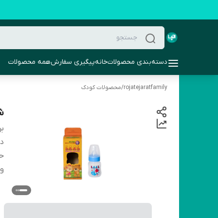
دسته‌بندی محصولات
خانه
پیگیری سفارش
همه محصولات
rojatejaratfamily
/
محصولات کودک
شی
بر
دس
ح
و