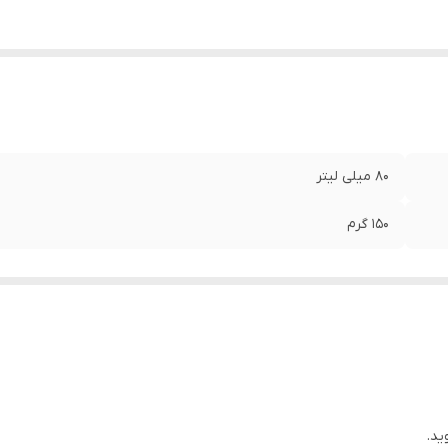
80 میلی لیتر
150 گرم
ید.