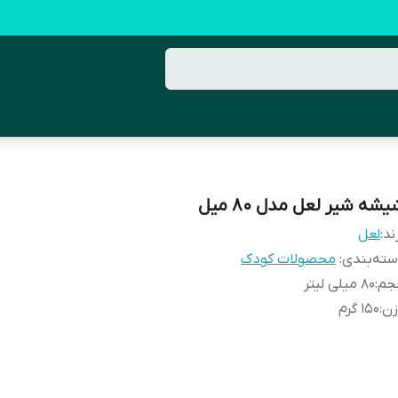
شه شیر لعل مدل 80 میل
ند:
لعل
ته‌بندی
:
محصولات کودک
جم
:
80 میلی لیتر
زن
:
150 گرم