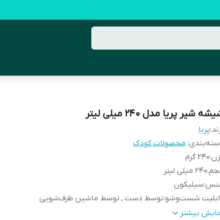
شه شیر پریا مدل 240 میلی لیتر
ند:
پریا
ته‌بندی
:
محصولات کودک
زن
:
240 گرم
جم
:
240 میلی لیتر
نس
:
سیلیکون
ابلیت شست‌وشو
:
توسط دست , توسط ماشین ظرف‌شویی
بلیت‌های اندازه‌گیری و سنجش
:
درجه‌بندی
مایش بیشتر