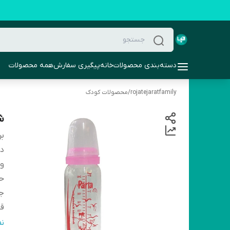
دسته‌بندی محصولات
خانه
پیگیری سفارش
همه محصولات
rojatejaratfamily
/
محصولات کودک
شی
بر
دس
و
ح
ج
ق
قا
ن