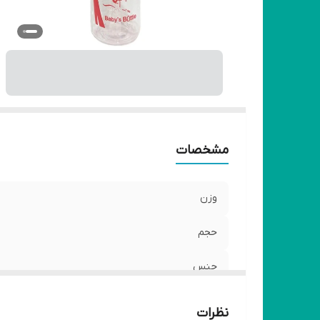
ج
ش
اب
مشخصات
وزن
حجم
جنس
قابلیت شست‌وشو
نظرات