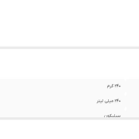
نس سری
:
سیلیکون
امل
:
درپوش
عاد
:
5x5x15 سانتی‌متر
240 گرم
240 میلی لیتر
سیلیکون
توسط دست , توسط ماشین ظرف‌شویی