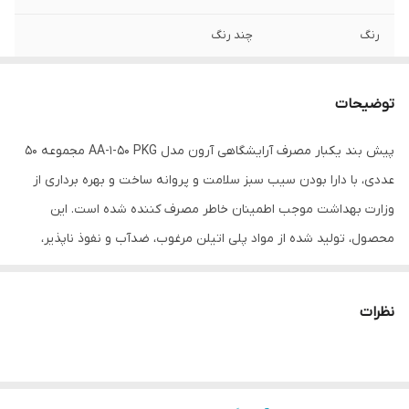
رنگ
چند رنگ
وزن
3750
توضیحات
پیش بند یکبار مصرف آرایشگاهی آرون مدل AA-1-50 PKG مجموعه 50
عددی، با دارا بودن سیب سبز سلامت و پروانه ساخت و بهره برداری از
وزارت بهداشت موجب اطمینان خاطر مصرف کننده شده است. این
محصول، تولید شده از مواد پلی اتیلن مرغوب، ضدآب و نفوذ ناپذیر،
لطیف و مقاوم و بدون بو می باشد. پیش بند یکبار مصرف آرایشگاهی
آرون مدل AA-1-20 PKG مجموعه 50 عددی، موجود در رنگ های متنوع،
نظرات
برای مصارف مختلفی از قبیل اصلاح، رنگ کردن مو، شستشوی مو و ... در
آرایشگاه ها و منازل قابل استفاده می باشد. از پیش بند یکبار مصرف
آرون در طول روز، روی لباس روزانه خود استفاده نموده و با تعویض