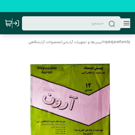
rojatejaratfamily
/
برس‌ها و تجهیزات آرایشی
/
محصولات آرایشگاهی