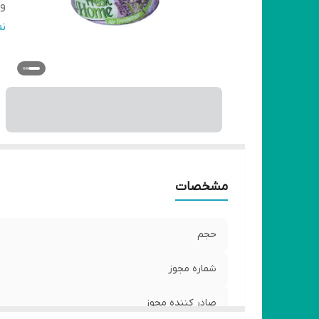
وی
سا
ن
ت
و
مشخصات
حجم
شماره مجوز
صادر کننده مجوز