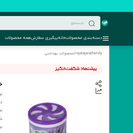
دسته‌بندی محصولات
خانه
پیگیری سفارش
همه محصولات
rojatejaratfamily
/
محصولات بهداشتی
خ
بر
دس
ح
شم
صا