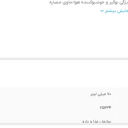
ژگی بوگیر و خوشبوکننده هوا
:
حاوی حصاره
یر
خوشبو کننده ژله ای مناسب برای منزل ، خودرو و سرو
مایش بیشتر
وضیحات
:
بهداشتی
زن
:
70 گرم
70 میلی لیتر
251234
سازمان غذا و دارو