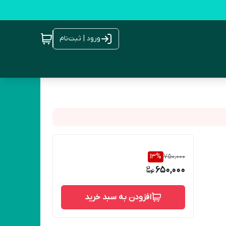
ورود | ثبت‌نام
13
%
750,000
650,000
افزودن به سبد خرید