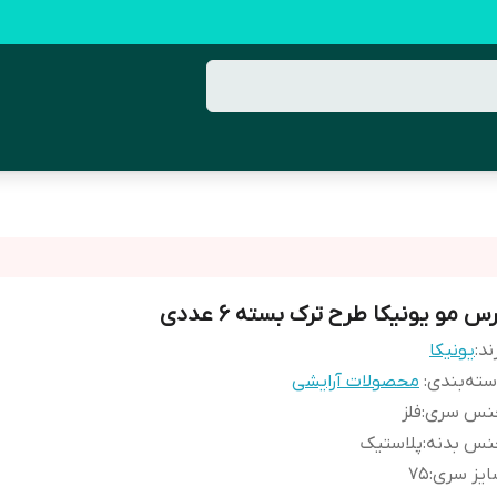
س مو یونیکا طرح ترک بسته 6 عددی
ند:
یونیکا
ته‌بندی
:
محصولات آرایشی
نس سری
:
فلز
نس بدنه
:
پلاستیک
ایز سری
:
75