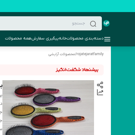
دسته‌بندی محصولات
خانه
پیگیری سفارش
همه محصولات
rojatejaratfamily
/
محصولات آرایشی
بر
بر
دس
ج
ج
س